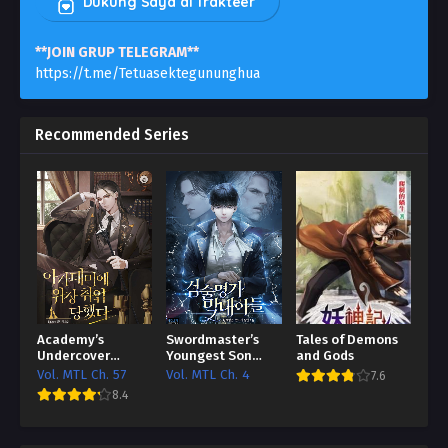
Dukung Saya di Trakteer
**JOIN GRUP TELEGRAM**
https://t.me/Tetuasektegununghua
Recommended Series
Academy’s
Swordmaster’s
Tales of Demons
Undercover
Youngest Son
and Gods
Professor
Bahasa Indonesia
Vol. MTL Ch. 57
Vol. MTL Ch. 4
7.6
[HTL / Better TL]
8.4