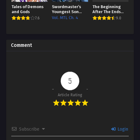
Tales of Demons
Swordmaster’s
The Beginning
and Gods
Youngest Son
After The Ends
Bahasa Indonesia
Bahasa Indonesia
Vol. MTL Ch. 4
7.6
9.0
[HTL / Better TL]
[HTL / Better TL]
Comment
5
Article Rating
Subscribe
Login