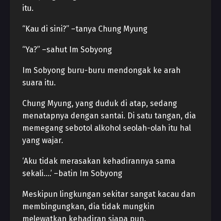
itu.
“Kau di sini?” –tanya Chung Myung
“Ya?” –sahut Im Sobyong
Im Sobyong buru-buru mendongak ke arah
suara itu.
Chung Myung, yang duduk di atap, sedang
menatapnya dengan santai. Di satu tangan, dia
memegang sebotol alkohol seolah-olah itu hal
yang wajar.
‘Aku tidak merasakan kehadirannya sama
sekali….’ –batin Im Sobyong
Meskipun lingkungan sekitar sangat kacau dan
membingungkan, dia tidak mungkin
melewatkan kehadiran siapa pun.