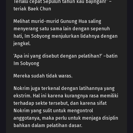
Terlalu cepat Sepuluh tahun kau bajingan!” –
teriak Baek Chun
Melihat murid-murid Gunung Hua saling
menyerang satu sama lain dengan sepenuh
hati, Im Sobyong menjulurkan lidahnya dengan
jengkel.
‘Apa ini yang disebut dengan pelatihan?’ –batin
Im Sobyong
Mereka sudah tidak waras.
Nokrim juga terkenal dengan latihannya yang
ekstrim. Hal ini karena kurangnya rasa memiliki
terhadap sekte tersebut, dan karena sifat
Nokrim yang sulit untuk mengontrol
anggotanya, maka perlu untuk menjaga disiplin
bahkan dalam pelatihan dasar.