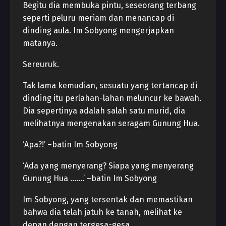
Begitu dia membuka pintu, seseorang terbang
seperti peluru meriam dan menancap di
dinding aula. Im Sobyong mengerjapkan
matanya.
Sereuruk.
Tak lama kemudian, sesuatu yang tertancap di
dinding itu perlahan-lahan meluncur ke bawah.
Dia sepertinya adalah salah satu murid, dia
melihatnya mengenakan seragam Gunung Hua.
‘Apa?!’ –batin Im Sobyong
‘Ada yang menyerang? Siapa yang menyerang
Gunung Hua …….’ –batin Im Sobyong
Im Sobyong, yang tersentak dan memastikan
bahwa dia telah jatuh ke tanah, melihat ke
depan dengan tergesa-gesa.