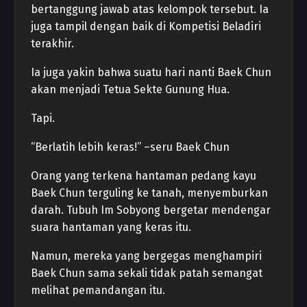
bertanggung jawab atas kelompok tersebut. Ia
juga tampil dengan baik di Kompetisi Beladiri
terakhir.
Ia juga yakin bahwa suatu hari nanti Baek Chun
akan menjadi Tetua Sekte Gunung Hua.
Tapi.
“Berlatih lebih keras!” –seru Baek Chun
Orang yang terkena hantaman pedang kayu
Baek Chun terguling ke tanah, menyemburkan
darah. Tubuh Im Sobyong bergetar mendengar
suara hantaman yang keras itu.
Namun, mereka yang bergegas menghampiri
Baek Chun sama sekali tidak patah semangat
melihat pemandangan itu.