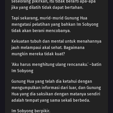
seseorang pikirkan, itu tidak berarti apa-apa
jika yang dilatih tidak dapat bertahan.
Tapi sekarang, murid-murid Gunung Hua
mengatasi pelatihan yang bahkan Im Sobyong
tidak akan berani mencobanya.
Kekuatan tubuh dan mental untuk menahannya
jauh melampaui akal sehat. Bagaimana
mungkin mereka tidak kuat?
‘Aku harus menghitung ulang rencanaku.’ –batin
Im Sobyong
Gunung Hua yang telah dia ketahui dengan
mengumpulkan informasi dari luar, dan Gunung
Hua yang dia saksikan dengan matanya sendiri
adalah tempat yang sama sekali berbeda.
Im Sobyong berpikir.