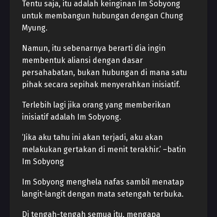
Tentu saja, itu adalah keinginan Im Sobyong
untuk membangun hubungan dengan Chung
Myung.
Namun, itu sebenarnya berarti dia ingin
membentuk aliansi dengan dasar
persahabatan, bukan hubungan di mana satu
pihak secara sepihak menyerahkan inisiatif.
Terlebih lagi jika orang yang memberikan
inisiatif adalah Im Sobyong.
‘Jika aku tahu ini akan terjadi, aku akan
melakukan gertakan di menit terakhir.’ –batin
Im Sobyong
Im Sobyong menghela nafas sambil menatap
langit-langit dengan mata setengah terbuka.
Di tengah-tengah semua itu, mengapa