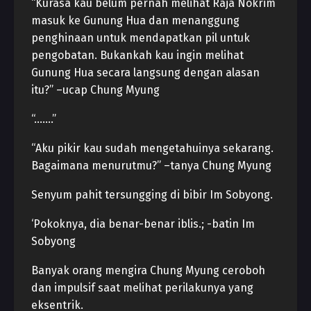
“Kurasa kau belum pernah melihat Raja Nokrim
masuk ke Gunung Hua dan menanggung
penghinaan untuk mendapatkan pil untuk
pengobatan. Bukankah kau ingin melihat
Gunung Hua secara langsung dengan alasan
itu?” –ucap Chung Myung
“…….”
“Aku pikir kau sudah mengetahuinya sekarang.
Bagaimana menurutmu?” –tanya Chung Myung
Senyum pahit tersungging di bibir Im Sobyong.
‘Pokoknya, dia benar-benar iblis.; -batin Im
Sobyong
Banyak orang mengira Chung Myung ceroboh
dan impulsif saat melihat perilakunya yang
eksentrik.