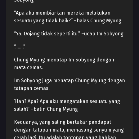
“Apa aku membiarkan mereka melakukan
sesuatu yang tidak baik?” –balas Chung Myung
“Ya. Dojang tidak seperti itu.” –ucap Im Sobyong
“…….”
Chung Myung menatap Im Sobyong dengan
mata cemas.
Im Sobyong juga menatap Chung Myung dengan
tatapan cemas.
‘Hah? Apa? Apa aku mengatakan sesuatu yang
salah?’ –batin Chung Myung
Keduanya, yang saling bertukar pendapat
dengan tatapan mata, memasang senyum yang
cerah lagi. Itu adalah tontonan yang bahkan