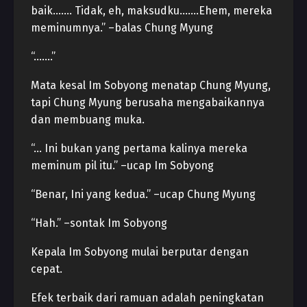
baik……. Tidak, eh, maksudku…….Ehem, mereka
meminumnya.” –balas Chung Myung
“…….”
Mata kesal Im Sobyong menatap Chung Myung,
tapi Chung Myung berusaha mengabaikannya
dan membuang muka.
“… Ini bukan yang pertama kalinya mereka
meminum pil itu.” –ucap Im Sobyong
“Benar, Ini yang kedua.” –ucap Chung Myung
“Hah.” –sontak Im Sobyong
Kepala Im Sobyong mulai berputar dengan
cepat.
Efek terbaik dari ramuan adalah peningkatan