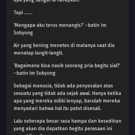
Tapi …….
‘Mengapa aku terus menangis?’ –batin Im
Sobyong
Air yang bening menetes di matanya saat dia
menatap langit-langit.
‘Bagaimana bisa nasib seorang pria begitu sial?’
–batin Im Sobyong
Sebagai manusia, tidak ada penyesalan atas
sesuatu yang tidak ada sejak awal. Hanya ketika
apa yang mereka miliki lenyap, barulah mereka
menyadari bahwa hal itu patut disesali.
Lalu seberapa besar rasa hampa dan kesedihan
yang akan dia dapatkan begitu perasaan ini