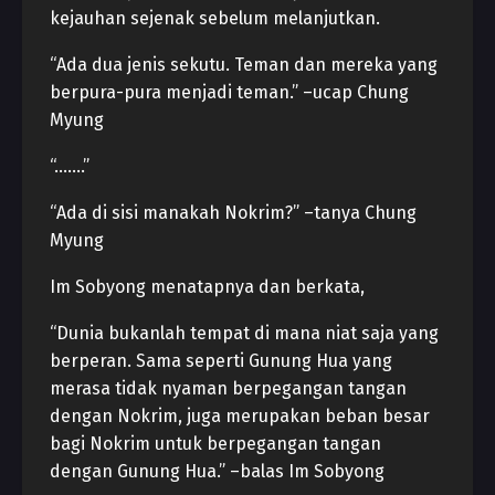
kejauhan sejenak sebelum melanjutkan.
“Ada dua jenis sekutu. Teman dan mereka yang
berpura-pura menjadi teman.” –ucap Chung
Myung
“…….”
“Ada di sisi manakah Nokrim?” –tanya Chung
Myung
Im Sobyong menatapnya dan berkata,
“Dunia bukanlah tempat di mana niat saja yang
berperan. Sama seperti Gunung Hua yang
merasa tidak nyaman berpegangan tangan
dengan Nokrim, juga merupakan beban besar
bagi Nokrim untuk berpegangan tangan
dengan Gunung Hua.” –balas Im Sobyong