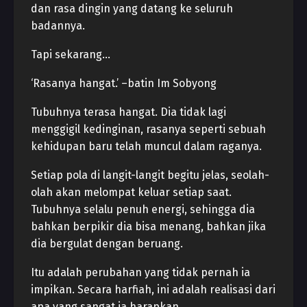
dan rasa dingin yang datang ke seluruh
badannya.
Tapi sekarang…
‘Rasanya hangat.’ –batin Im Sobyong
Tubuhnya terasa hangat. Dia tidak lagi
menggigil kedinginan, rasanya seperti sebuah
kehidupan baru telah muncul dalam raganya.
Setiap pola di langit-langit begitu jelas, seolah-
olah akan melompat keluar setiap saat.
Tubuhnya selalu penuh energi, sehingga dia
bahkan berpikir dia bisa menang, bahkan jika
dia bergulat dengan beruang.
Itu adalah perubahan yang tidak pernah ia
impikan. Secara harfiah, ini adalah realisasi dari
apa yang sangat ia harapkan.