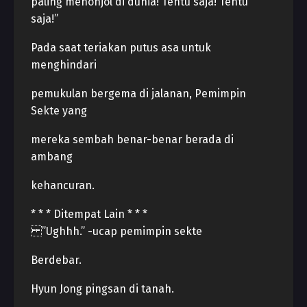
paling menonjol di dunia! Tentu saja! Tentu
saja!”
Pada saat teriakan putus asa untuk
menghindari
pemukulan bergema di jalanan, Pemimpin
Sekte yang
mereka sembah benar-benar berada di
ambang
kehancuran.
* * * Ditempat Lain * * *
”Ughhh.” -ucap pemimpin sekte
Berdebar.
Hyun Jong pingsan di tanah.