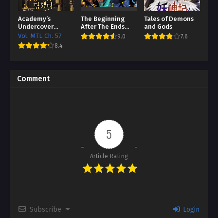
Academy’s
The Beginning
Tales of Demons
Undercover
After The Ends
and Gods
Professor
Bahasa Indonesia
Vol. MTL Ch. 57
9.0
7.6
[HTL / Better TL]
8.4
Comment
5
Article Rating
Subscribe
Login