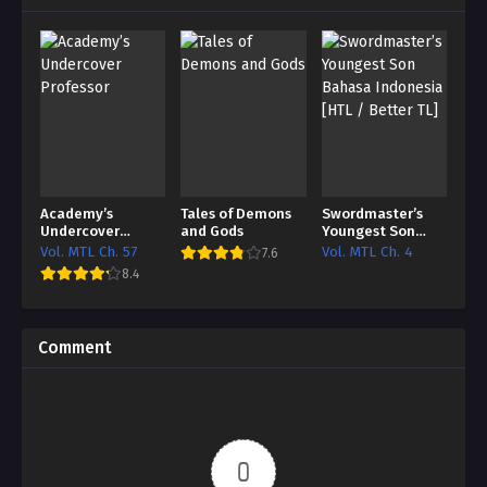
Academy’s
Tales of Demons
Swordmaster’s
Undercover
and Gods
Youngest Son
Professor
Bahasa Indonesia
Vol. MTL Ch. 57
Vol. MTL Ch. 4
7.6
[HTL / Better TL]
8.4
Comment
0