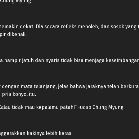
p Chung Myung
emakin dekat. Dia secara refleks menoleh, dan sosok yang te
ir dikenali.
ia hampir jatuh dan nyaris tidak bisa menjaga keseimbanga
r dengan mata telanjang, jelas bahwa jaraknya telah berkura
 pria konyol itu.
n! Kalau tidak mau kepalamu patah!” -ucap Chung Myung
ggerakkan kakinya lebih keras.