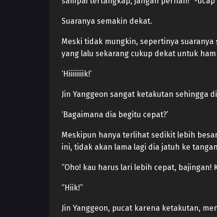
sampai tertangkap, jangan pernah!” -uca
Suaranya semakin dekat.
Meski tidak mungkin, sepertinya suaranya s
yang lalu sekarang cukup dekat untuk hamp
‘Hiiiiiiiik!’
Jin Yanggeon sangat ketakutan sehingga d
‘Bagaimana dia begitu cepat?’
Meskipun hanya terlihat sedikit lebih besa
ini, tidak akan lama lagi dia jatuh ke tangan
“Oho! kau harus lari lebih cepat, bajinga
“Hiik!”
Jin Yanggeon, pucat karena ketakutan, men