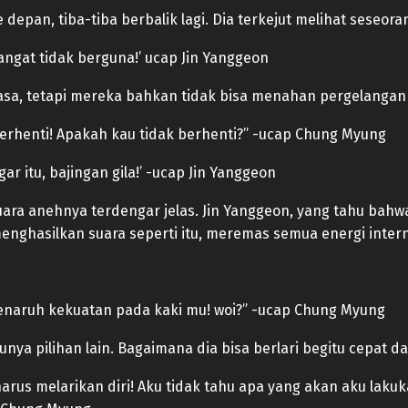
 depan, tiba-tiba berbalik lagi. Dia terkejut melihat seseora
ngat tidak berguna!’ ucap Jin Yanggeon
asa, tetapi mereka bahkan tidak bisa menahan pergelangan
 Berhenti! Apakah kau tidak berhenti?” -ucap Chung Myung
r itu, bajingan gila!’ -ucap Jin Yanggeon
suara anehnya terdengar jelas. Jin Yanggeon, yang tahu bah
enghasilkan suara seperti itu, meremas semua energi interna
enaruh kekuatan pada kaki mu! woi?” -ucap Chung Myung
punya pilihan lain. Bagaimana dia bisa berlari begitu cepat 
au harus melarikan diri! Aku tidak tahu apa yang akan aku la