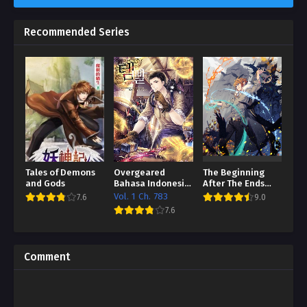
Recommended Series
Tales of Demons
Overgeared
The Beginning
and Gods
Bahasa Indonesia
After The Ends
[MTL / Better TL]
Bahasa Indonesia
Vol. 1 Ch. 783
7.6
9.0
[HTL / Better TL]
7.6
Comment