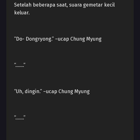
Setelah beberapa saat, suara gemetar kecil
keluar.
“Do- Dongryong.” –ucap Chung Myung
“…….”
“Uh, dingin.” –ucap Chung Myung
“…….”