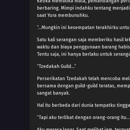
Ketika membuka mata, pemandangan perta
berbaring. Mimpi indahku tentang menjadi 
saat Yura membunuhku.
“…Mungkin ini kesempatan terakhirku untu
Satu kali serangan saja memberiku hasil le
waktu dan biaya penggunaan barang habis 
Tentu saja, ini hanya berlaku untuk seranga
“Tzedakah Guild…”
Perserikatan Tzedakah telah mencoba mela
bersama dengan guild-guild teratas, mem
sangat banyak.
Hal itu berbeda dari dunia tempatku tingga
“Tapi aku terlibat dengan orang-orang itu…
Aku merasa lapar. Saat melihat jam, tern