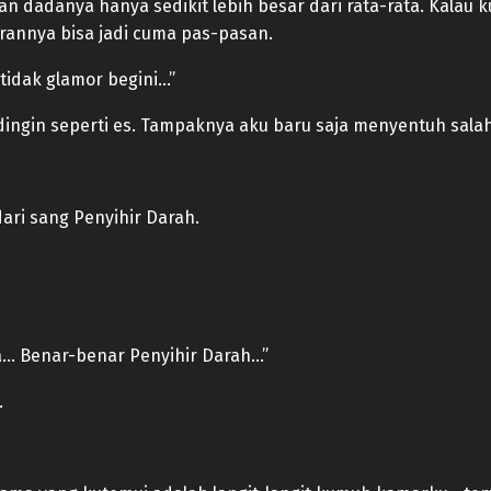
n dadanya hanya sedikit lebih besar dari rata-rata. Kalau ku
annya bisa jadi cuma pas-pasan.
 tidak glamor begini…”
ingin seperti es. Tampaknya aku baru saja menyentuh salah s
ri sang Penyihir Darah.
… Benar-benar Penyihir Darah…”
.