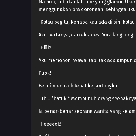
Namun, ia bukanlah tipe yang glamor. Ukura
menggunakan bra dorongan, sehingga ukur
“Kalau begitu, kenapa kau ada di sini kalau
Aku bertanya, dan ekspresi Yura langsung d
“Hiiik!”
Aku memohon nyawa, tapi tak ada ampun da
Puok!
Belati menusuk tepat ke jantungku.
“Uh… *batuk!* Membunuh orang seenaknya
Ia benar-benar seorang wanita yang kejam
“Heeeeok!”