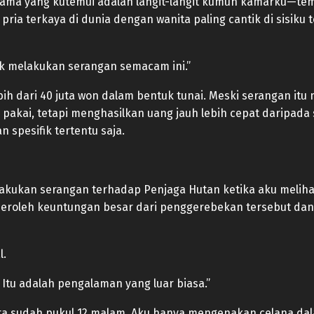
ma yang kutemui adalah langit-langit kumuh kamarku—temp
pria terkaya di dunia dengan wanita paling cantik di sisiku
k melakukan serangan semacam ini.”
bih dari 40 juta won dalam bentuk tunai. Meski serangan it
pakai, tetapi menghasilkan uang jauh lebih cepat daripada
n spesifik tertentu saja.
kukan serangan terhadap Penjaga Hutan ketika aku melihat
peroleh keuntungan besar dari penggerebekan tersebut d
l.
 Itu adalah pengalaman yang luar biasa.”
yata sudah pukul 12 malam. Aku hanya mengenakan celana d