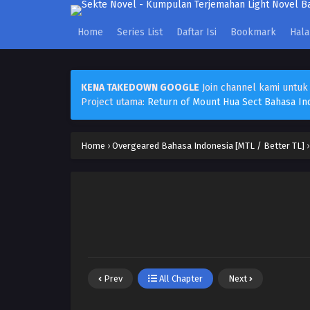
Home
Series List
Daftar Isi
Bookmark
Hal
KENA TAKEDOWN GOOGLE
Join channel kami untuk
Project utama:
Return of Mount Hua Sect Bahasa In
Home
›
Overgeared Bahasa Indonesia [MTL / Better TL]
Prev
All Chapter
Next