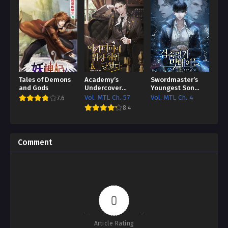
Tales of Demons
Academy’s
Swordmaster’s
and Gods
Undercover
Youngest Son
Professor
Bahasa Indonesia
Vol. MTL Ch. 57
Vol. MTL Ch. 4
7.6
[HTL / Better TL]
8.4
Comment
0
Article Rating