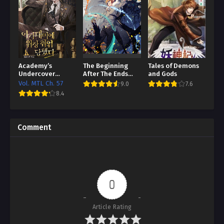
Academy’s
The Beginning
Tales of Demons
Undercover
After The Ends
and Gods
Professor
Bahasa Indonesia
Vol. MTL Ch. 57
9.0
7.6
[HTL / Better TL]
8.4
Comment
0
Article Rating