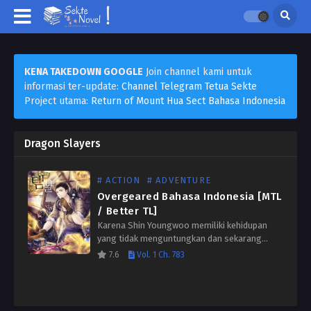
KENA TAKEDOWN GOOGLE
Join channel kami untuk
informasi ter-update:
Channel Telegram Tetua Sekte
Project utama:
Return of Mount Hua Sect Bahasa Indonesia
Dragon Slayers
# ACTION
# ADVENTURE
Overgeared Bahasa Indonesia [MTL
/ Better TL]
Karena Shin Youngwoo memiliki kehidupan
yang tidak menguntungkan dan sekarang
terjebak membawa batu bata di lokasi
7.6
Vol. 1 Ch. 783
konstruksi. Dia bahkan harus melakukan
persalinan di game VR paling populer,
memuaskan! Namun, keberuntungan…