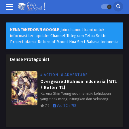
KENA TAKEDOWN GOOGLE
Join channel kami untuk
informasi ter-update:
Channel Telegram Tetua Sekte
Project utama:
Return of Mount Hua Sect Bahasa Indonesia
Dense Protagonist
# ACTION
# ADVENTURE
Overgeared Bahasa Indonesia [MTL
/ Better TL]
Karena Shin Youngwoo memiliki kehidupan
yang tidak menguntungkan dan sekarang
terjebak membawa batu bata di lokasi
7.6
Vol. 1 Ch. 783
konstruksi. Dia bahkan harus melakukan
persalinan di game VR paling populer,
memuaskan! Namun, keberuntungan…