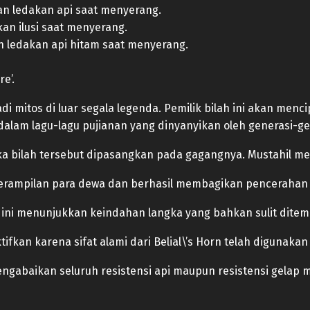
kan ledakan api saat menyerang.
an ilusi saat menyerang.
 ledakan api hitam saat menyerang.
e’.
i mitos di luar segala legenda. Pemilik bilah ini akan menci
alam lagu-lagu pujianan yang dinyanyikan oleh generasi-g
 jika bilah tersebut dipasangkan pada gagangnya. Mustahil
terampilan para dewa dan berhasil membagikan pencerahan 
ak ini menunjukkan keindahan langka yang bahkan sulit ditem
aktifkan karena sifat alami dari Belial\’s Horn telah digunaka
ngabaikan seluruh resistensi api maupun resistensi gelap 