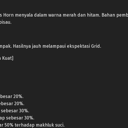
al\’s Horn menyala dalam warna merah dan hitam. Bahan pem
isau.
ampak. Hasilnya jauh melampaui ekspektasi Grid.
n Kuat]
ebesar 20%.
ebesar 20%.
 sebesar 30%.
ap sebesar 30%.
r 50% terhadap makhluk suci.