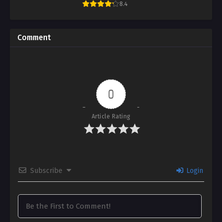
[HTL / Better TL]
8.4
Comment
0
Article Rating
Subscribe
Login