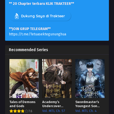
** 20 Chapter terbaru KLIK TRAKTEER**
Dukung Saya di Trakteer
**JOIN GRUP TELEGRAM**
https://t.me/Tetuasektegununghua
Recommended Series
Tales of Demons
Academy’s
Swordmaster’s
and Gods
Undercover
Youngest Son
Professor
Bahasa Indonesia
Vol. MTL Ch. 57
Vol. MTL Ch. 4
7.6