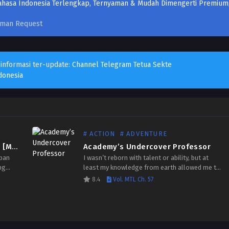
aman Request
 informasi ter-update:
Channel Telegram Tetua Sekte
donesia
# ACTION
# ADVENTURE
Overgeared Bahasa Indonesia [MTL / Better TL]
Academy’s Undercover Professor
upan
I wasn’t reborn with talent or ability, but at
ng
least my knowledge from earth allowed me to
stay one step ahead in this other world. Magic
8.4
Vol. MTL Ch. 57
n
exists here, and new…