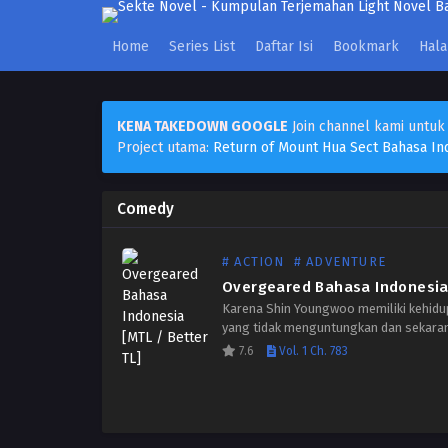
Home
Series List
Daftar Isi
Bookmark
Hal
KENA TAKEDOWN GOOGLE
Join channel kami untuk
Project utama:
Return of Mount Hua Sect Bahasa In
Comedy
# ACTION
# ADVENTURE
Karena Shin Youngwoo memiliki kehid
yang tidak menguntungkan dan sekara
terjebak membawa batu bata di lokasi
7.6
Vol. 1 Ch. 783
konstruksi. Dia bahkan harus melakuka
persalinan di game VR paling populer,
memuaskan! Namun, keberuntungan…